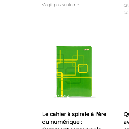
s'agit pas seuleme...
cr
co
Nov 01,2024
No
Le cahier à spirale à l'ère
Qu
du numérique :
a