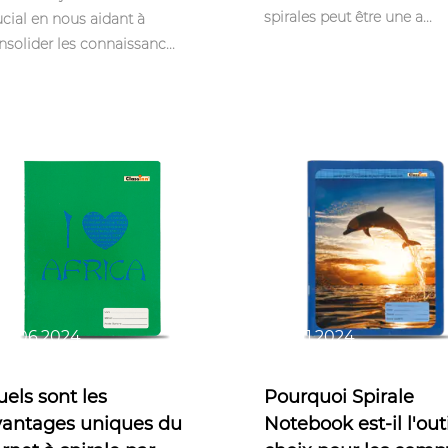
spirales peut être une a...
ucial en nous aidant à
nsolider les connaissanc...
v 06,2024
Nov 11,2024
els sont les
Pourquoi Spirale
vantages uniques du
Notebook est-il l'out