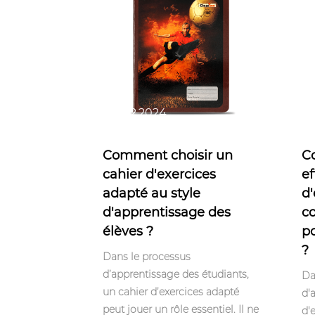
Oct 12,2024
Oc
Comment choisir un
C
cahier d'exercices
ef
adapté au style
d'
d'apprentissage des
co
élèves ?
p
?
Dans le processus
d’apprentissage des étudiants,
Da
un cahier d’exercices adapté
d'
peut jouer un rôle essentiel. Il ne
d'