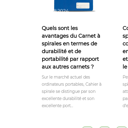
Nov 18,2024
No
Quels sont les
C
avantages du Carnet à
sp
spirales en termes de
c
durabilité et de
en
portabilité par rapport
et
aux autres carnets ?
le
Sur le marché actuel des
Pe
ordinateurs portables, Cahier à
sp
spirale se distingue par son
at
excellente durabilité et son
pa
excellente port...
d'e