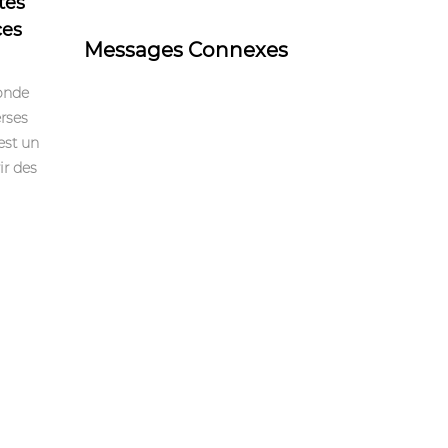
tes
ces
Messages Connexes
onde
erses
est un
ir des