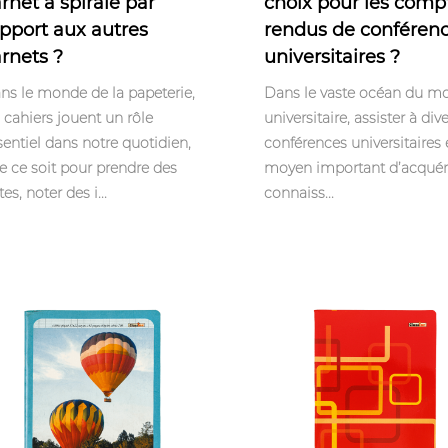
rnet à spirale par
choix pour les comp
pport aux autres
rendus de conféren
rnets ?
universitaires ?
ns le monde de la papeterie,
Dans le vaste océan du m
s cahiers jouent un rôle
universitaire, assister à div
sentiel dans notre quotidien,
conférences universitaires 
e ce soit pour prendre des
moyen important d’acquér
es, noter des i...
connaiss...