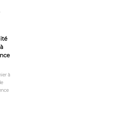
ité
 à
ence
ier à
de
ience