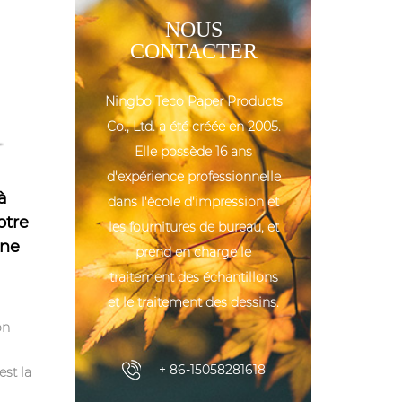
NOUS
CONTACTER
Ningbo Teco Paper Products
Co., Ltd. a été créée en 2005.
Elle possède 16 ans
d'expérience professionnelle
à
dans l'école d'impression et
otre
les fournitures de bureau, et
une
prend en charge le
traitement des échantillons
et le traitement des dessins.
on
+ 86-15058281618
est la