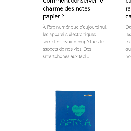
Comment conserver le
ca
charme des notes
ra
papier ?
ca
À l’ère numérique d’aujourd’hui,
Da
les appareils électroniques
le
semblent avoir occupé tous les
es
aspects de nos vies. Des
qu
smartphones aux tabl...
not