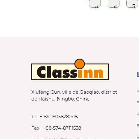
‹‹
‹
5
Xiufeng Cun, ville de Gaoqiao, district
de Haishu, Ningbo, Chine
Tél: + 86-15058281618
Fax: + 86-574-87111538