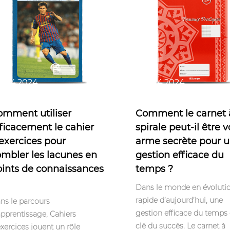
t 14,2024
Oct 24,2024
omment utiliser
Comment le carnet 
ficacement le cahier
spirale peut-il être v
exercices pour
arme secrète pour 
mbler les lacunes en
gestion efficace du
oints de connaissances
temps ?
Dans le monde en évoluti
rapide d’aujourd’hui, une
ns le parcours
gestion efficace du temps 
apprentissage, Cahiers
clé du succès. Le carnet à
exercices jouent un rôle