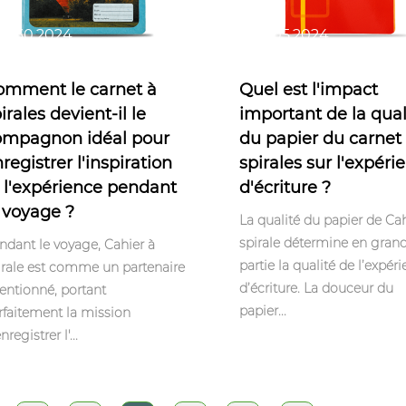
v 30,2024
Dec 05,2024
omment le carnet à
Quel est l'impact
irales devient-il le
important de la qual
ompagnon idéal pour
du papier du carnet
registrer l'inspiration
spirales sur l'expéri
 l'expérience pendant
d'écriture ?
 voyage ?
La qualité du papier de Cah
spirale détermine en gran
ndant le voyage, Cahier à
partie la qualité de l’expér
irale est comme un partenaire
d’écriture. La douceur du
tentionné, portant
papier...
rfaitement la mission
nregistrer l'...