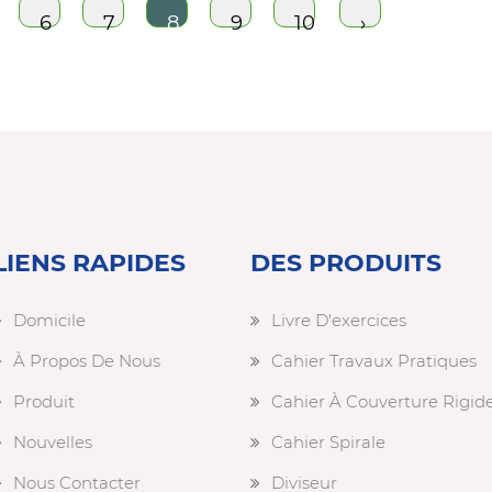
6
7
8
9
10
›
LIENS RAPIDES
DES PRODUITS
Domicile
Livre D'exercices
À Propos De Nous
Cahier Travaux Pratiques
Produit
Cahier À Couverture Rigid
Nouvelles
Cahier Spirale
Nous Contacter
Diviseur