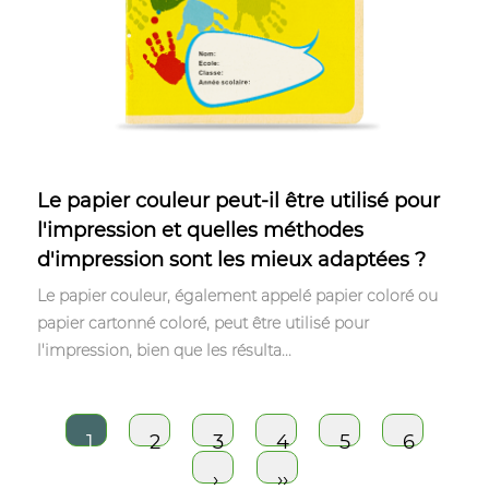
May 26,2023
Le papier couleur peut-il être utilisé pour
l'impression et quelles méthodes
d'impression sont les mieux adaptées ?
Le papier couleur, également appelé papier coloré ou
papier cartonné coloré, peut être utilisé pour
l'impression, bien que les résulta...
1
2
3
4
5
6
›
››