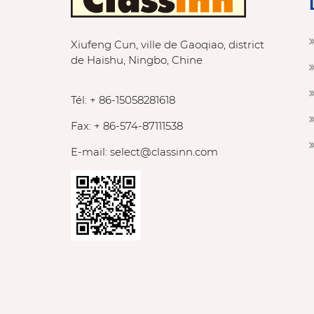
Xiufeng Cun, ville de Gaoqiao, district
de Haishu, Ningbo, Chine
Tél: + 86-15058281618
Fax: + 86-574-87111538
E-mail:
select@classinn.com