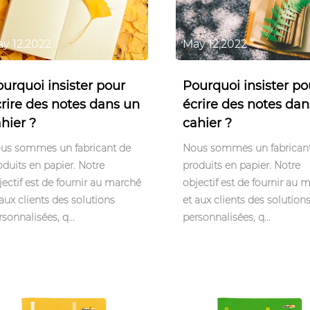
y 12,2022
May 12,2022
urquoi insister pour
Pourquoi insister po
rire des notes dans un
écrire des notes da
hier ?
cahier ?
us sommes un fabricant de
Nous sommes un fabrican
oduits en papier. Notre
produits en papier. Notre
jectif est de fournir au marché
objectif est de fournir au 
 aux clients des solutions
et aux clients des solution
rsonnalisées, q...
personnalisées, q...