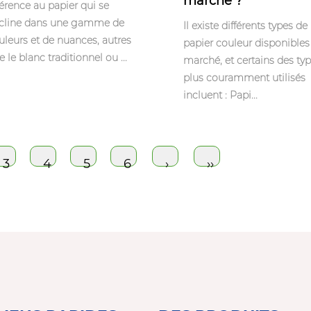
marché ?
férence au papier qui se
cline dans une gamme de
Il existe différents types de
uleurs et de nuances, autres
papier couleur disponibles 
 le blanc traditionnel ou ...
marché, et certains des typ
plus couramment utilisés
incluent : Papi...
3
4
5
6
›
››