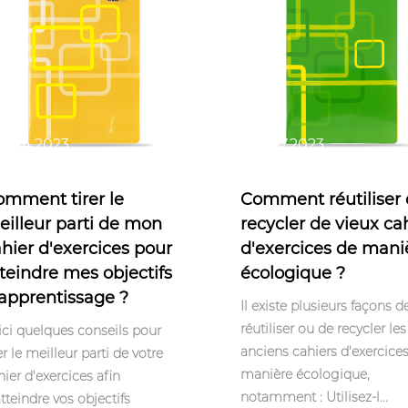
r 24,2023
Apr 07,2023
omment tirer le
Comment réutiliser
illeur parti de mon
recycler de vieux ca
hier d'exercices pour
d'exercices de mani
teindre mes objectifs
écologique ?
apprentissage ?
Il existe plusieurs façons d
réutiliser ou de recycler les
ici quelques conseils pour
anciens cahiers d'exercice
er le meilleur parti de votre
manière écologique,
hier d'exercices afin
notamment : Utilisez-l...
atteindre vos objectifs