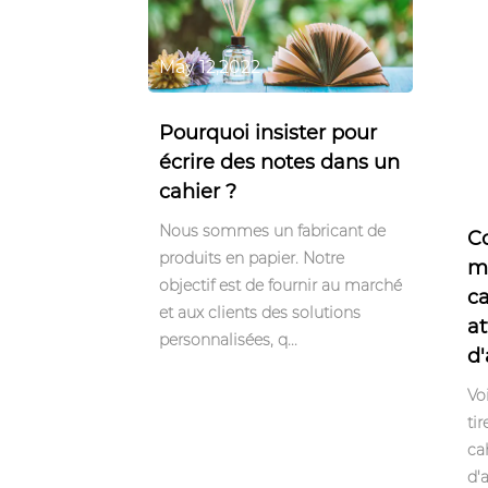
May 12,2022
Pourquoi insister pour
écrire des notes dans un
Ma
cahier ?
Nous sommes un fabricant de
C
produits en papier. Notre
me
objectif est de fournir au marché
ca
et aux clients des solutions
at
personnalisées, q...
d'
Vo
tir
ca
d'