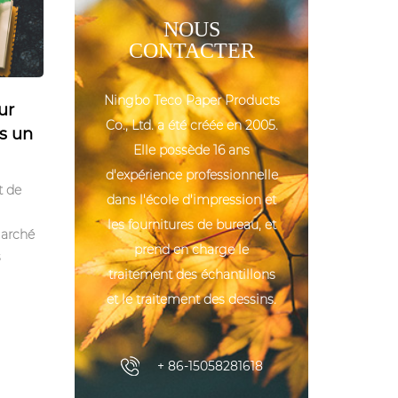
NOUS
CONTACTER
Ningbo Teco Paper Products
ur
Co., Ltd. a été créée en 2005.
ns un
Elle possède 16 ans
d'expérience professionnelle
t de
dans l'école d'impression et
les fournitures de bureau, et
marché
prend en charge le
s
traitement des échantillons
et le traitement des dessins.
+ 86-15058281618