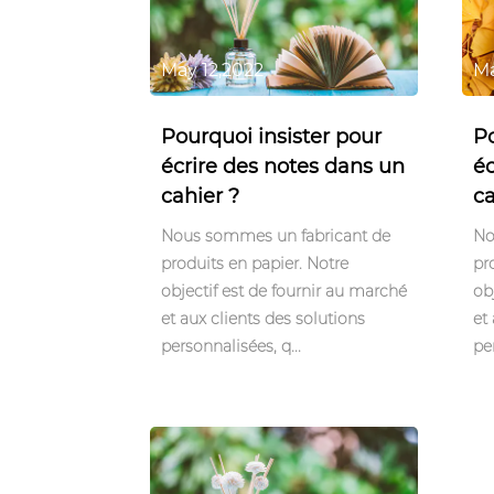
May 12,2022
Ma
Pourquoi insister pour
Po
écrire des notes dans un
éc
cahier ?
ca
Nous sommes un fabricant de
No
produits en papier. Notre
pr
objectif est de fournir au marché
ob
et aux clients des solutions
et
personnalisées, q...
pe