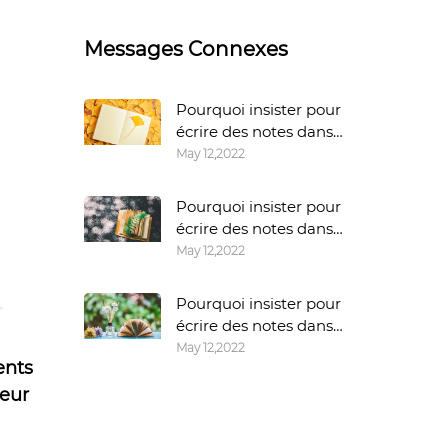
Messages Connexes
Pourquoi insister pour
écrire des notes dans
un cahier ?
May 12,2022
Pourquoi insister pour
écrire des notes dans
un cahier ?
May 12,2022
Pourquoi insister pour
écrire des notes dans
un cahier ?
May 12,2022
ents
leur