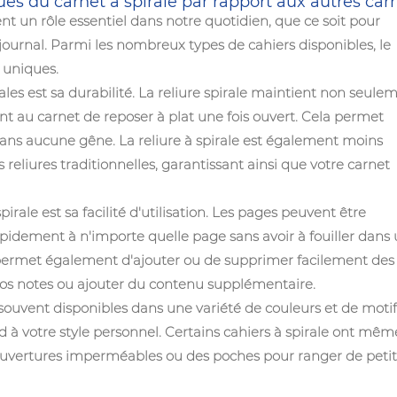
es du carnet à spirale par rapport aux autres car
nt un rôle essentiel dans notre quotidien, que ce soit pour
journal. Parmi les nombreux types de cahiers disponibles, le
 uniques.
les est sa durabilité. La reliure spirale maintient non seule
t au carnet de reposer à plat une fois ouvert. Cela permet
sans aucune gêne. La reliure à spirale est également moins
s reliures traditionnelles, garantissant ainsi que votre carnet
spirale
est sa facilité d'utilisation. Les pages peuvent être
pidement à n'importe quelle page sans avoir à fouiller dans
us permet également d'ajouter ou de supprimer facilement des
 vos notes ou ajouter du contenu supplémentaire.
 souvent disponibles dans une variété de couleurs et de motif
d à votre style personnel. Certains cahiers à spirale ont mêm
 couvertures imperméables ou des poches pour ranger de petit