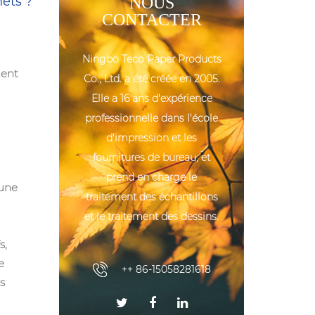
nets ?
NOUS
CONTACTER
Ningbo Teco Paper Products
ment
Co., Ltd. a été créée en 2005.
Elle a 16 ans d'expérience
professionnelle dans l'école
d'impression et les
fournitures de bureau, et
prend en charge le
 une
traitement des échantillons
et le traitement des dessins.
s,
e
++ 86-15058281618
s