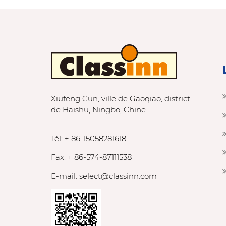
Xiufeng Cun, ville de Gaoqiao, district
de Haishu, Ningbo, Chine
Tél: + 86-15058281618
Fax: + 86-574-87111538
E-mail:
select@classinn.com