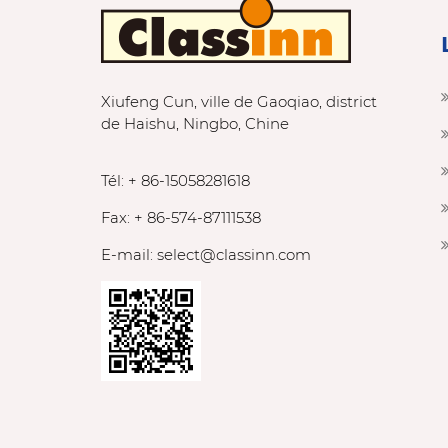
Xiufeng Cun, ville de Gaoqiao, district
de Haishu, Ningbo, Chine
Tél: + 86-15058281618
Fax: + 86-574-87111538
E-mail:
select@classinn.com