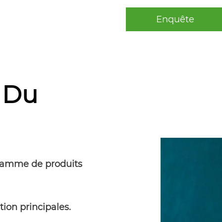
Enquête
 Du
 gamme de produits
ction principales.