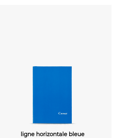
bleue
Ligne horizontale verte
ligne hor