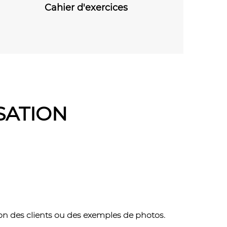
es
Cahier d'exercices
Cahier 
SATION
lon des clients ou des exemples de photos.