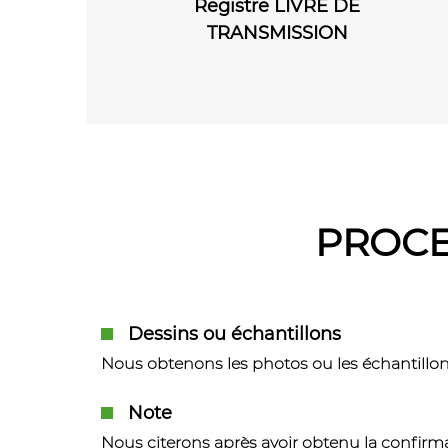
gistre LIVRE DE
COURRIER DEPART
RANSMISSION
Registre
PROCE
Dessins ou échantillons
Nous obtenons les photos ou les échantillons
Note
Nous citerons après avoir obtenu la confirma