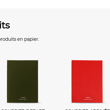
its
oduits en papier.