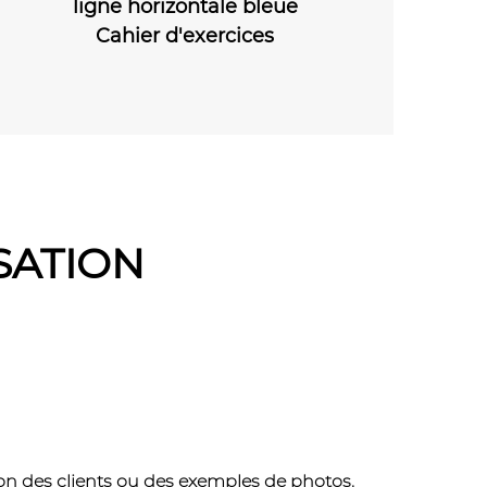
e bleue
Ligne horizontale verte
ligne ho
ices
Cahier d'exercices
Cahie
SATION
lon des clients ou des exemples de photos.